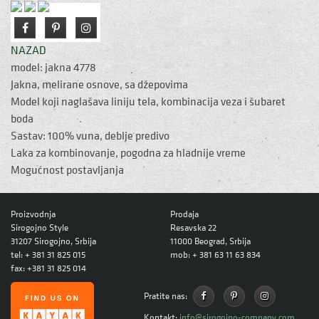
NAZAD
model: jakna 4778
Jakna, melirane osnove, sa džepovima
Model koji naglašava liniju tela, kombinacija veza i šubaret
boda
Sastav: 100% vuna, deblje predivo
Laka za kombinovanje, pogodna za hladnije vreme
Mogućnost postavljanja
Proizvodnja
Prodaja
Sirogojno Style
Resavska 22
31207 Sirogojno, Srbija
11000 Beograd, Srbija
tel: + 381 31 825 015
mob: + 381 63 11 63 834
fax: +381 31 825 014
Pratite nas:
Kontakt:
info@sirogojno-company.com