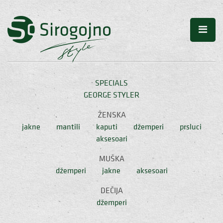
SPECIALS
GEORGE STYLER
ŽENSKA
jakne
mantili
kaputi
džemperi
prsluci
aksesoari
MUŠKA
džemperi
jakne
aksesoari
DEČIJA
džemperi